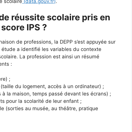
e scolaire
(
data.gouv.fr
)
.
de réussite scolaire pris en
 score IPS ?
naison de professions, la DEPP s’est appuyée sur
tude a identifié les variables du contexte
e scolaire. La profession est ainsi un résumé
ents :
re) ;
(taille du logement, accès à un ordinateur) ;
es à la maison, temps passé devant les écrans) ;
ts pour la scolarité de leur enfant ;
lle (sorties au musée, au théâtre, pratique