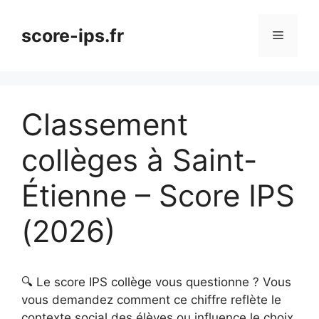
Aller
au
score-ips.fr
Menu
contenu
Classement
collèges à Saint-
Étienne – Score IPS
(2026)
🔍 Le score IPS collège vous questionne ? Vous
vous demandez comment ce chiffre reflète le
contexte social des élèves ou influence le choix