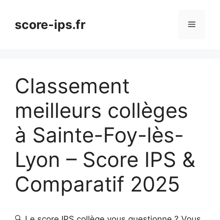
Aller
au
score-ips.fr
Menu
contenu
Classement
meilleurs collèges
à Sainte-Foy-lès-
Lyon – Score IPS &
Comparatif 2025
🔍 Le score IPS collège vous questionne ? Vous