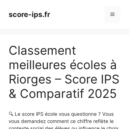
Aller
au
score-ips.fr
Menu
contenu
Classement
meilleures écoles à
Riorges – Score IPS
& Comparatif 2025
🔍 Le score IPS école vous questionne ? Vous
vous demandez comment ce chiffre reflète le
contexte social des élèves ou influence le choix