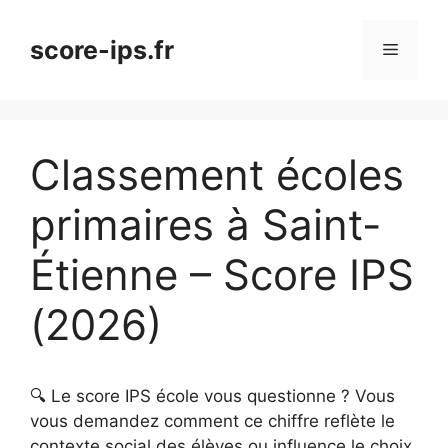
Aller
au
score-ips.fr
Menu
contenu
Classement écoles
primaires à Saint-
Étienne – Score IPS
(2026)
🔍 Le score IPS école vous questionne ? Vous
vous demandez comment ce chiffre reflète le
contexte social des élèves ou influence le choix