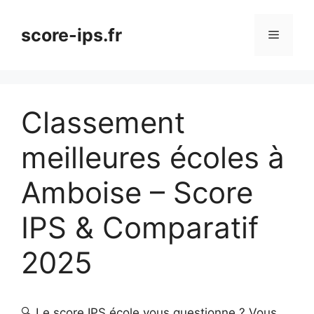
Aller
au
score-ips.fr
Menu
contenu
Classement
meilleures écoles à
Amboise – Score
IPS & Comparatif
2025
🔍 Le score IPS école vous questionne ? Vous