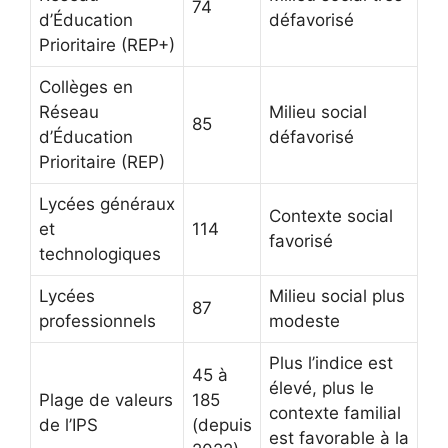
74
d’Éducation
défavorisé
Prioritaire (REP+)
Collèges en
Réseau
Milieu social
85
d’Éducation
défavorisé
Prioritaire (REP)
Lycées généraux
Contexte social
et
114
favorisé
technologiques
Lycées
Milieu social plus
87
professionnels
modeste
Plus l’indice est
45 à
élevé, plus le
Plage de valeurs
185
contexte familial
de l’IPS
(depuis
est favorable à la