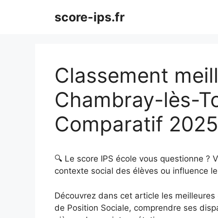
Aller
score-ips.fr
au
contenu
Classement meill
Chambray-lès-To
Comparatif 202
🔍 Le score IPS école vous questionne ? 
contexte social des élèves ou influence le
Découvrez dans cet article les meilleures é
de Position Sociale, comprendre ses dispar