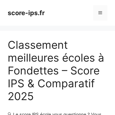
Aller
au
score-ips.fr
Menu
contenu
Classement
meilleures écoles à
Fondettes – Score
IPS & Comparatif
2025
🔍 Le score IPS école vous questionne ? Vous