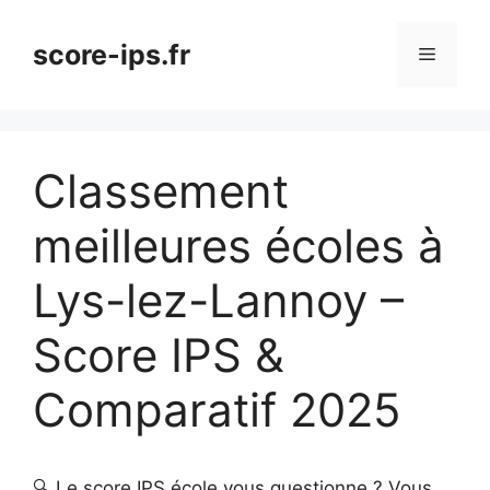
Aller
au
score-ips.fr
Menu
contenu
Classement
meilleures écoles à
Lys-lez-Lannoy –
Score IPS &
Comparatif 2025
🔍 Le score IPS école vous questionne ? Vous