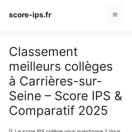
Aller
au
score-ips.fr
Menu
contenu
Classement
meilleurs collèges
à Carrières-sur-
Seine – Score IPS &
Comparatif 2025
🔍 Le score IPS collège vous questionne ? Vous