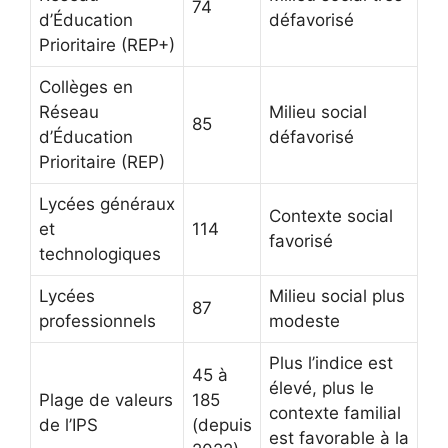
74
d’Éducation
défavorisé
Prioritaire (REP+)
Collèges en
Réseau
Milieu social
85
d’Éducation
défavorisé
Prioritaire (REP)
Lycées généraux
Contexte social
et
114
favorisé
technologiques
Lycées
Milieu social plus
87
professionnels
modeste
Plus l’indice est
45 à
élevé, plus le
Plage de valeurs
185
contexte familial
de l’IPS
(depuis
est favorable à la