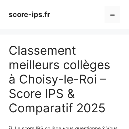
Aller
au
score-ips.fr
Menu
contenu
Classement
meilleurs collèges
à Choisy-le-Roi –
Score IPS &
Comparatif 2025
🔍 Le score IPS collège vous questionne ? Vous