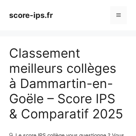
Aller
au
score-ips.fr
Menu
contenu
Classement
meilleurs collèges
à Dammartin-en-
Goële – Score IPS
& Comparatif 2025
🔍 Le score IPS collège vous questionne ? Vous