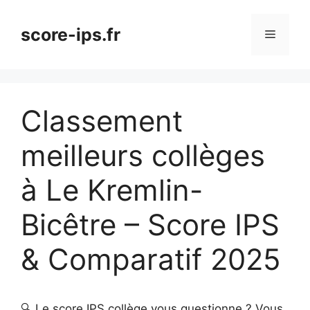
Aller
au
score-ips.fr
Menu
contenu
Classement
meilleurs collèges
à Le Kremlin-
Bicêtre – Score IPS
& Comparatif 2025
🔍 Le score IPS collège vous questionne ? Vous