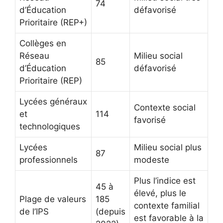
74
d’Éducation
défavorisé
Prioritaire (REP+)
Collèges en
Réseau
Milieu social
85
d’Éducation
défavorisé
Prioritaire (REP)
Lycées généraux
Contexte social
et
114
favorisé
technologiques
Lycées
Milieu social plus
87
professionnels
modeste
Plus l’indice est
45 à
élevé, plus le
Plage de valeurs
185
contexte familial
de l’IPS
(depuis
est favorable à la