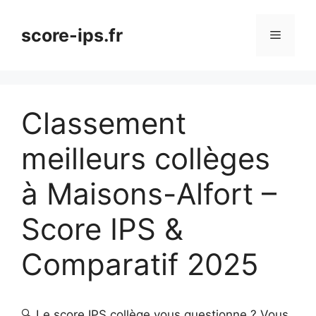
Aller
au
score-ips.fr
Menu
contenu
Classement
meilleurs collèges
à Maisons-Alfort –
Score IPS &
Comparatif 2025
🔍 Le score IPS collège vous questionne ? Vous