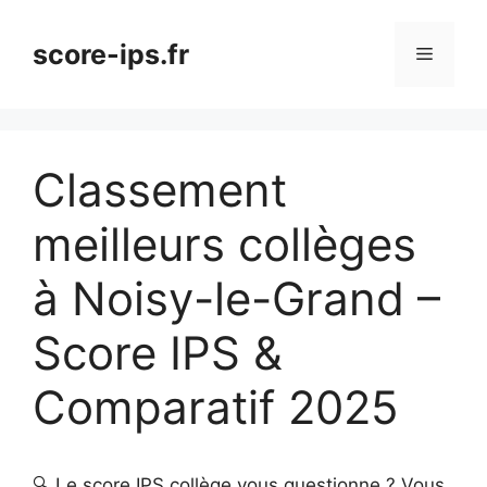
Aller
au
score-ips.fr
Menu
contenu
Classement
meilleurs collèges
à Noisy-le-Grand –
Score IPS &
Comparatif 2025
🔍 Le score IPS collège vous questionne ? Vous