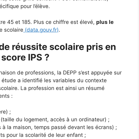
ifique pour l’élève.
e 45 et 185. Plus ce chiffre est élevé,
plus le
e scolaire
(
data.gouv.fr
)
.
de réussite scolaire pris en
 score IPS ?
naison de professions, la DEPP s’est appuyée sur
tude a identifié les variables du contexte
e scolaire. La profession est ainsi un résumé
ents :
re) ;
(taille du logement, accès à un ordinateur) ;
es à la maison, temps passé devant les écrans) ;
ts pour la scolarité de leur enfant ;