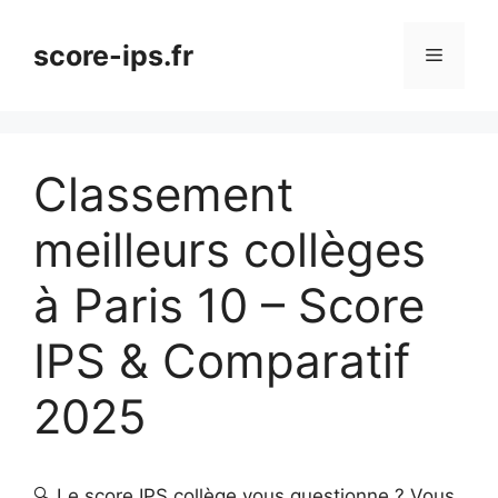
Aller
au
score-ips.fr
Menu
contenu
Classement
meilleurs collèges
à Paris 10 – Score
IPS & Comparatif
2025
🔍 Le score IPS collège vous questionne ? Vous