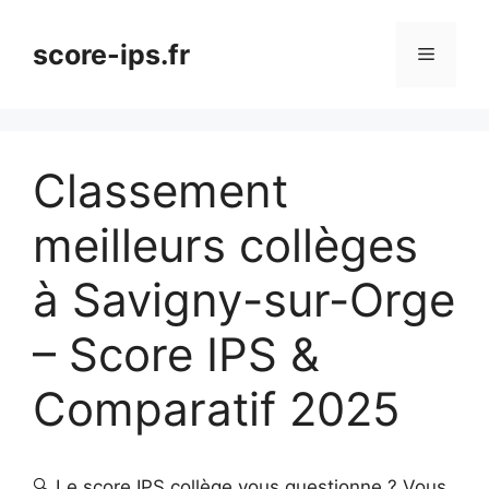
Aller
au
score-ips.fr
Menu
contenu
Classement
meilleurs collèges
à Savigny-sur-Orge
– Score IPS &
Comparatif 2025
🔍 Le score IPS collège vous questionne ? Vous