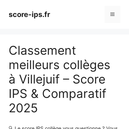
Aller
au
score-ips.fr
Menu
contenu
Classement
meilleurs collèges
à Villejuif – Score
IPS & Comparatif
2025
🔍 Le score IPS collège vous questionne ? Vous