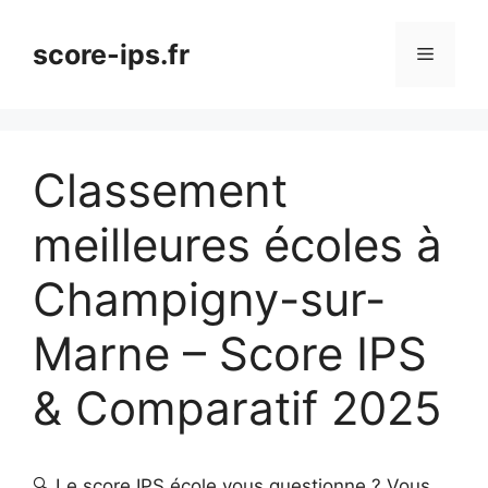
Aller
au
score-ips.fr
Menu
contenu
Classement
meilleures écoles à
Champigny-sur-
Marne – Score IPS
& Comparatif 2025
🔍 Le score IPS école vous questionne ? Vous