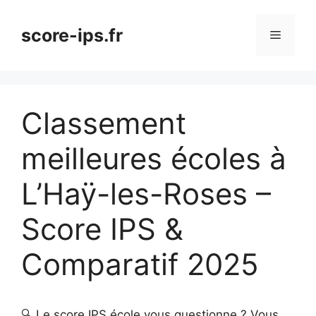
Aller
au
score-ips.fr
Menu
contenu
Classement
meilleures écoles à
L’Haÿ-les-Roses –
Score IPS &
Comparatif 2025
🔍 Le score IPS école vous questionne ? Vous