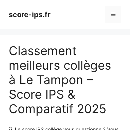
Aller
au
score-ips.fr
Menu
contenu
Classement
meilleurs collèges
à Le Tampon –
Score IPS &
Comparatif 2025
🔍 Le score IPS collège vous questionne ? Vous