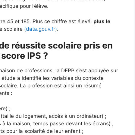
ifique pour l’élève.
e 45 et 185. Plus ce chiffre est élevé,
plus le
e scolaire
(
data.gouv.fr
)
.
de réussite scolaire pris en
 score IPS ?
naison de professions, la DEPP s’est appuyée sur
tude a identifié les variables du contexte
e scolaire. La profession est ainsi un résumé
ents :
re) ;
(taille du logement, accès à un ordinateur) ;
es à la maison, temps passé devant les écrans) ;
ts pour la scolarité de leur enfant ;