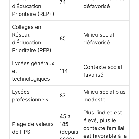
74
d’Éducation
défavorisé
Prioritaire (REP+)
Collèges en
Réseau
Milieu social
85
d’Éducation
défavorisé
Prioritaire (REP)
Lycées généraux
Contexte social
et
114
favorisé
technologiques
Lycées
Milieu social plus
87
professionnels
modeste
Plus l’indice est
45 à
élevé, plus le
Plage de valeurs
185
contexte familial
de l’IPS
(depuis
est favorable à la