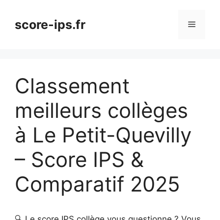
Aller
au
score-ips.fr
Menu
contenu
Classement
meilleurs collèges
à Le Petit-Quevilly
– Score IPS &
Comparatif 2025
🔍 Le score IPS collège vous questionne ? Vous