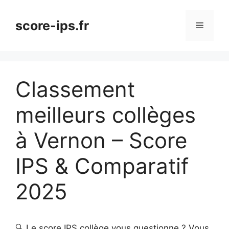
Aller
au
score-ips.fr
Menu
contenu
Classement
meilleurs collèges
à Vernon – Score
IPS & Comparatif
2025
🔍 Le score IPS collège vous questionne ? Vous