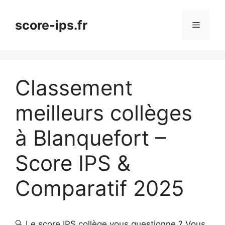
Aller
au
score-ips.fr
Menu
contenu
Classement
meilleurs collèges
à Blanquefort –
Score IPS &
Comparatif 2025
🔍 Le score IPS collège vous questionne ? Vous