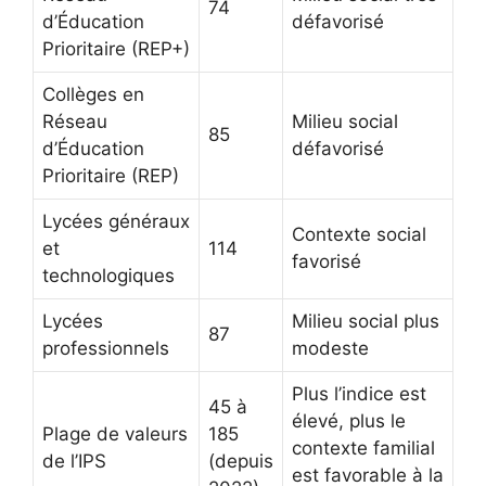
74
d’Éducation
défavorisé
Prioritaire (REP+)
Collèges en
Réseau
Milieu social
85
d’Éducation
défavorisé
Prioritaire (REP)
Lycées généraux
Contexte social
et
114
favorisé
technologiques
Lycées
Milieu social plus
87
professionnels
modeste
Plus l’indice est
45 à
élevé, plus le
Plage de valeurs
185
contexte familial
de l’IPS
(depuis
est favorable à la