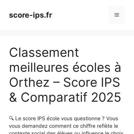
Aller
au
score-ips.fr
Menu
contenu
Classement
meilleures écoles à
Orthez – Score IPS
& Comparatif 2025
🔍 Le score IPS école vous questionne ? Vous
vous demandez comment ce chiffre reflète le
contexte social des élèves ou influence le choix