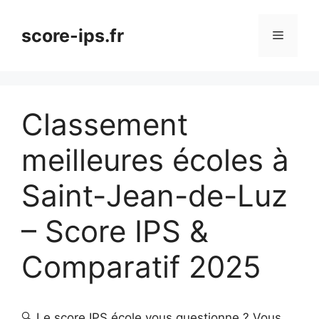
Aller
au
score-ips.fr
Menu
contenu
Classement
meilleures écoles à
Saint-Jean-de-Luz
– Score IPS &
Comparatif 2025
🔍 Le score IPS école vous questionne ? Vous