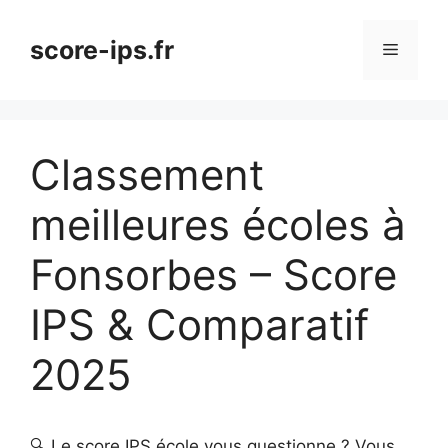
Aller
au
score-ips.fr
Menu
contenu
Classement
meilleures écoles à
Fonsorbes – Score
IPS & Comparatif
2025
🔍 Le score IPS école vous questionne ? Vous