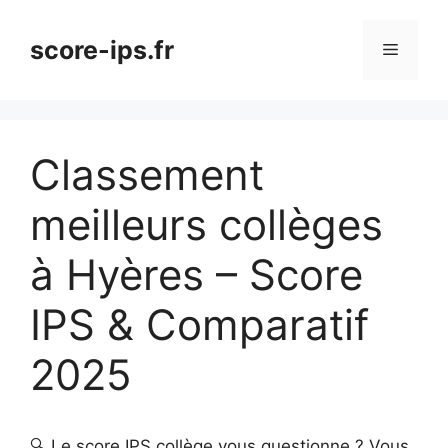
Aller
au
score-ips.fr
Menu
contenu
Classement
meilleurs collèges
à Hyères – Score
IPS & Comparatif
2025
🔍 Le score IPS collège vous questionne ? Vous