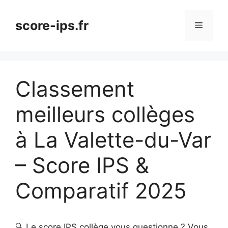
Aller
au
score-ips.fr
Menu
contenu
Classement
meilleurs collèges
à La Valette-du-Var
– Score IPS &
Comparatif 2025
🔍 Le score IPS collège vous questionne ? Vous