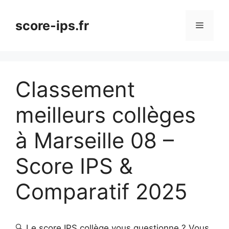
Aller
au
score-ips.fr
Menu
contenu
Classement
meilleurs collèges
à Marseille 08 –
Score IPS &
Comparatif 2025
🔍 Le score IPS collège vous questionne ? Vous