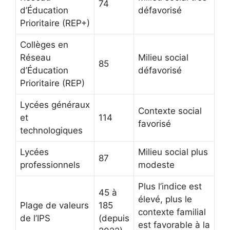
74
d’Éducation
défavorisé
Prioritaire (REP+)
Collèges en
Réseau
Milieu social
85
d’Éducation
défavorisé
Prioritaire (REP)
Lycées généraux
Contexte social
et
114
favorisé
technologiques
Lycées
Milieu social plus
87
professionnels
modeste
Plus l’indice est
45 à
élevé, plus le
Plage de valeurs
185
contexte familial
de l’IPS
(depuis
est favorable à la