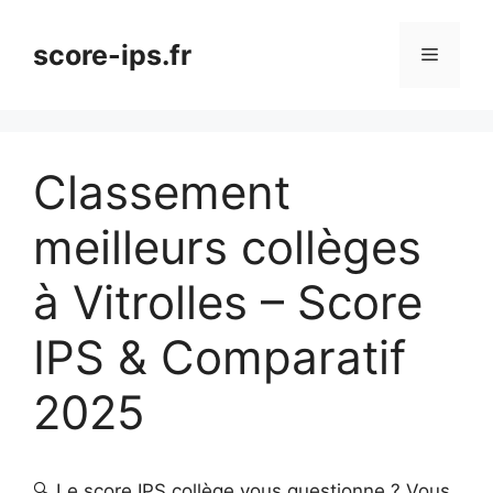
Aller
au
score-ips.fr
Menu
contenu
Classement
meilleurs collèges
à Vitrolles – Score
IPS & Comparatif
2025
🔍 Le score IPS collège vous questionne ? Vous