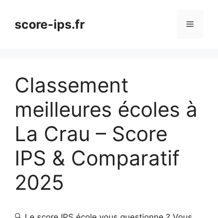
Aller
au
score-ips.fr
Menu
contenu
Classement
meilleures écoles à
La Crau – Score
IPS & Comparatif
2025
🔍 Le score IPS école vous questionne ? Vous