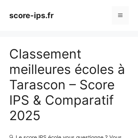
Aller
au
score-ips.fr
Menu
contenu
Classement
meilleures écoles à
Tarascon – Score
IPS & Comparatif
2025
🔍 Le score IPS école vous questionne ? Vous