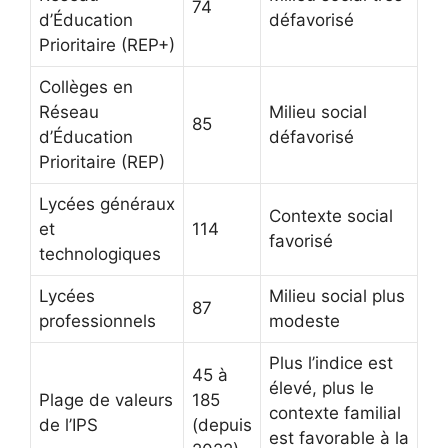
74
d’Éducation
défavorisé
Prioritaire (REP+)
Collèges en
Réseau
Milieu social
85
d’Éducation
défavorisé
Prioritaire (REP)
Lycées généraux
Contexte social
et
114
favorisé
technologiques
Lycées
Milieu social plus
87
professionnels
modeste
Plus l’indice est
45 à
élevé, plus le
Plage de valeurs
185
contexte familial
de l’IPS
(depuis
est favorable à la