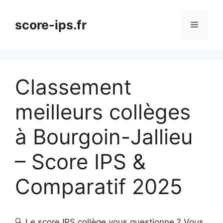
Aller
au
score-ips.fr
Menu
contenu
Classement
meilleurs collèges
à Bourgoin-Jallieu
– Score IPS &
Comparatif 2025
🔍 Le score IPS collège vous questionne ? Vous