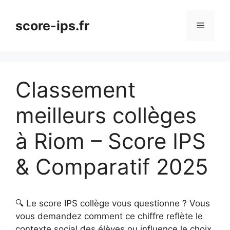
Aller
au
score-ips.fr
Menu
contenu
Classement
meilleurs collèges
à Riom – Score IPS
& Comparatif 2025
🔍 Le score IPS collège vous questionne ? Vous
vous demandez comment ce chiffre reflète le
contexte social des élèves ou influence le choix