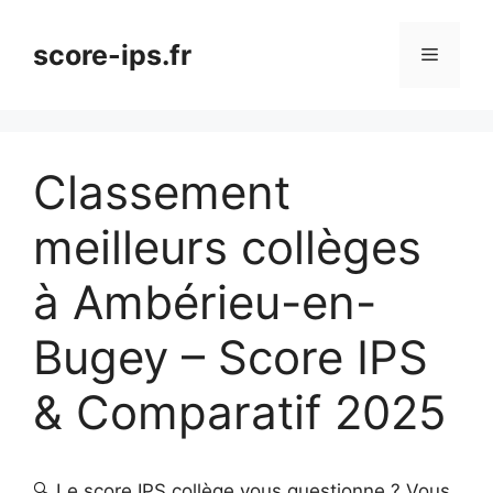
Aller
au
score-ips.fr
Menu
contenu
Classement
meilleurs collèges
à Ambérieu-en-
Bugey – Score IPS
& Comparatif 2025
🔍 Le score IPS collège vous questionne ? Vous