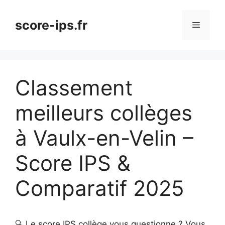
Aller
au
score-ips.fr
Menu
contenu
Classement
meilleurs collèges
à Vaulx-en-Velin –
Score IPS &
Comparatif 2025
🔍 Le score IPS collège vous questionne ? Vous