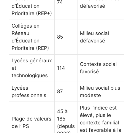
74
d’Éducation
défavorisé
Prioritaire (REP+)
Collèges en
Réseau
Milieu social
85
d’Éducation
défavorisé
Prioritaire (REP)
Lycées généraux
Contexte social
et
114
favorisé
technologiques
Lycées
Milieu social plus
87
professionnels
modeste
Plus l’indice est
45 à
élevé, plus le
Plage de valeurs
185
contexte familial
de l’IPS
(depuis
est favorable à la