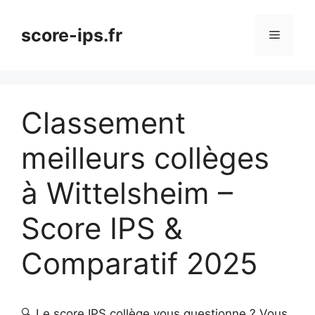
Aller
au
score-ips.fr
Menu
contenu
Classement
meilleurs collèges
à Wittelsheim –
Score IPS &
Comparatif 2025
🔍 Le score IPS collège vous questionne ? Vous