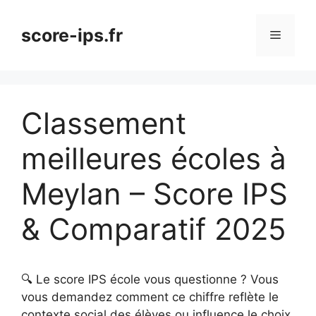
Aller
au
score-ips.fr
Menu
contenu
Classement
meilleures écoles à
Meylan – Score IPS
& Comparatif 2025
🔍 Le score IPS école vous questionne ? Vous
vous demandez comment ce chiffre reflète le
contexte social des élèves ou influence le choix