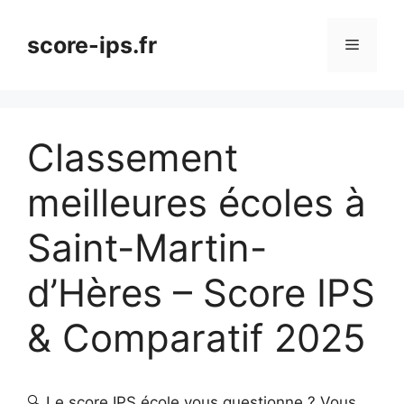
Aller
au
score-ips.fr
Menu
contenu
Classement
meilleures écoles à
Saint-Martin-
d’Hères – Score IPS
& Comparatif 2025
🔍 Le score IPS école vous questionne ? Vous