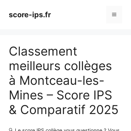
Aller
au
score-ips.fr
Menu
contenu
Classement
meilleurs collèges
à Montceau-les-
Mines – Score IPS
& Comparatif 2025
🔍 Le score IPS collège vous questionne ? Vous