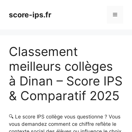
Aller
au
score-ips.fr
Menu
contenu
Classement
meilleurs collèges
à Dinan – Score IPS
& Comparatif 2025
🔍 Le score IPS collège vous questionne ? Vous
vous demandez comment ce chiffre reflète le
contexte social des élèves ou influence le choix