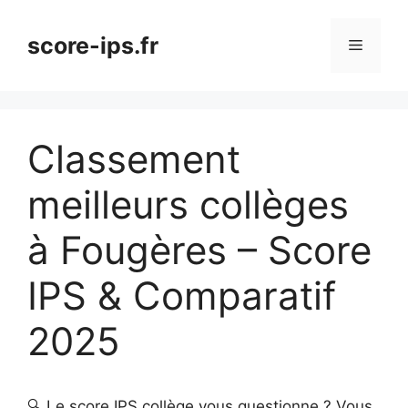
Aller
au
score-ips.fr
Menu
contenu
Classement
meilleurs collèges
à Fougères – Score
IPS & Comparatif
2025
🔍 Le score IPS collège vous questionne ? Vous