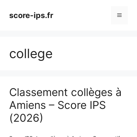
Aller
au
score-ips.fr
Menu
contenu
college
Classement collèges à
Amiens – Score IPS
(2026)