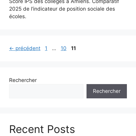
Score IPS des collèges à Amiens. Comparatif
2025 de l’indicateur de position sociale des
écoles.
Page
Page
Page
←
précédent
1
…
10
11
Rechercher
Rechercher
Recent Posts