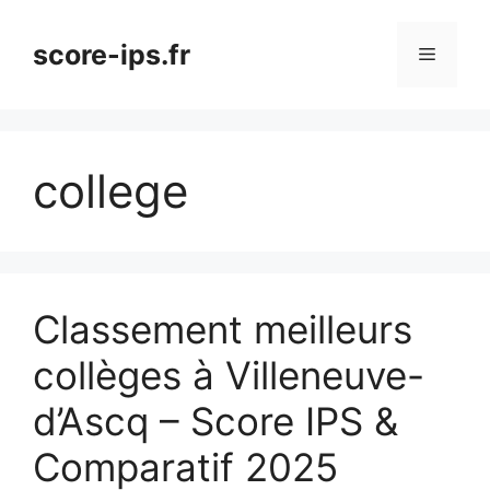
Aller
au
score-ips.fr
Menu
contenu
college
Classement meilleurs
collèges à Villeneuve-
d’Ascq – Score IPS &
Comparatif 2025