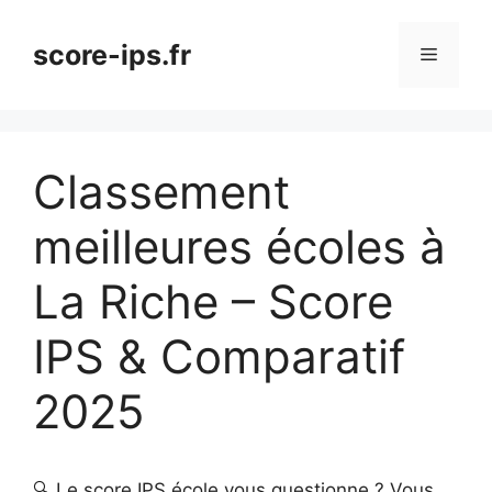
Aller
au
score-ips.fr
Menu
contenu
Classement
meilleures écoles à
La Riche – Score
IPS & Comparatif
2025
🔍 Le score IPS école vous questionne ? Vous