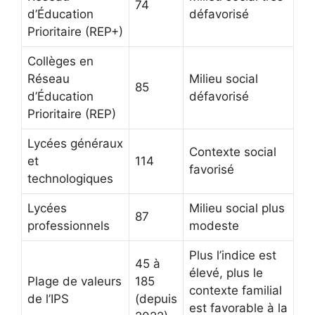
74
d’Éducation
défavorisé
Prioritaire (REP+)
Collèges en
Réseau
Milieu social
85
d’Éducation
défavorisé
Prioritaire (REP)
Lycées généraux
Contexte social
et
114
favorisé
technologiques
Lycées
Milieu social plus
87
professionnels
modeste
Plus l’indice est
45 à
élevé, plus le
Plage de valeurs
185
contexte familial
de l’IPS
(depuis
est favorable à la