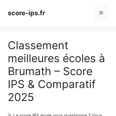
Aller
au
score-ips.fr
Menu
contenu
Classement
meilleures écoles à
Brumath – Score
IPS & Comparatif
2025
🔍 Le score IPS école vous questionne ? Vous