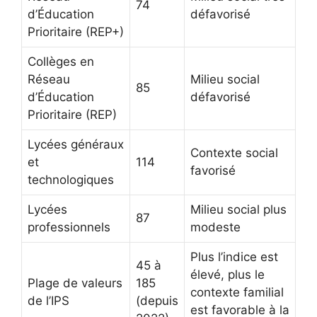
74
d’Éducation
défavorisé
Prioritaire (REP+)
Collèges en
Réseau
Milieu social
85
d’Éducation
défavorisé
Prioritaire (REP)
Lycées généraux
Contexte social
et
114
favorisé
technologiques
Lycées
Milieu social plus
87
professionnels
modeste
Plus l’indice est
45 à
élevé, plus le
Plage de valeurs
185
contexte familial
de l’IPS
(depuis
est favorable à la