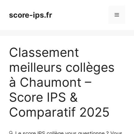
Aller
au
score-ips.fr
Menu
contenu
Classement
meilleurs collèges
à Chaumont –
Score IPS &
Comparatif 2025
🔍 Le score IPS collège vous questionne ? Vous